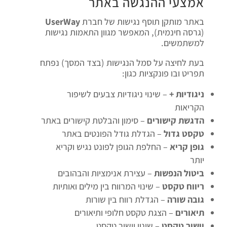
אמצעי ההנגשה באתר
באתר מותקן תוסף נגישות של חברת
UserWay
(גרסה חינמית), המאפשר מגוון התאמות נגישות
למשתמשים.
בעת לחיצה על סמל הנגישות (בצד המסך) נפתח
תפריט ובו פונקציות כגון:
ניגודיות +
– שינוי ניגודיות צבעים לשיפור
הקריאות
הדגשת קישורים
– סימון והבלטת קישורים באתר
טקסט גדול
– הגדלת גודל הפונטים באתר
גופן קריא
– החלפת הגופן לפונט נגיש וקריא
יותר
ביטול הנפשות
– עצירת אנימציות והבהובים
ריווח טקסט
– שינוי המרווח בין מילים ואותיות
גובה שורה
– הגדלת רווח בין שורות
תיאורים
– הצגת טקסט חלופי ותיאורים
יישור טקסט
– שינוי יישור טקסט