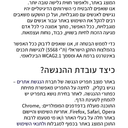
המוצג באתר, ולאפשר חווית גלישה טובה יותר.
אנו שואפים להבטיח כי השירותים הדיגיטליים יהיו
נגישים לאנשים עם מוגבלויות, ועל כן הושקעו משאבים
רבים להקל את השימוש באתר עבור אנשים עם
מוגבלויות, ככל האפשר, מתוך אמונה כי לכל אדם
מגיעה הזכות לחיות בשוויון, כבוד, נוחות ועצמאות.
כדי לממש הבטחה זו, אנו שואפים לדבוק ככל האפשר
בהמלצות התקן הישראלי (ת”י 5568) לנגישות תכנים
באינטרנט ברמת AA ומסמך WCAG2.1 הבינלאומי.
כיצד עובדת ההנגשה?
באתר מוצב תפריט הנגשה של חברת
הנגשת אתרים
–
נגיש בקליק. לחיצה על התפריט מאפשרת פתיחת
כפתורי ההנגשה. לאחר בחירת נושא בתפריט יש
להמתין לטעינת הדף.
התוכנה פועלת בדפדפנים הפופולריים: Chrome,
Firefox, Safari, Opera. אחריות השימוש והיישום
באתר חלה על בעלי האתר ו/או מי מטעמו לרבות
התוכן המוצג באתר בכפוף למגבלות
ולתנאי השימוש